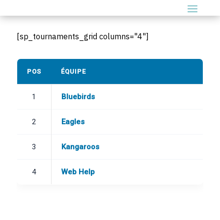
[sp_tournaments_grid columns="4"]
POS
ÉQUIPE
1
Bluebirds
2
Eagles
3
Kangaroos
4
Web Help