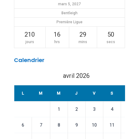
mars 5, 2027
Bentleigh
Première Ligue
210
16
29
50
jours
hrs
mins
secs
Calendrier
avril 2026
L
M
M
J
V
S
D
1
2
3
4
5
6
7
8
9
10
11
12